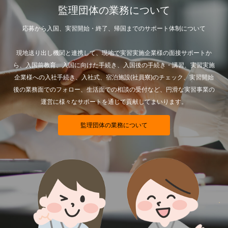
監理団体の業務について
応募から入国、実習開始・終了、帰国までのサポート体制について
現地送り出し機関と連携して、現地で実習実施企業様の面接サポートか
ら、入国前教育、入国に向けた手続き、入国後の手続き・講習、実習実施
企業様への入社手続き、入社式、宿泊施設(社員寮)のチェック、実習開始
後の業務面でのフォロー、生活面での相談の受付など、円滑な実習事業の
運営に様々なサポートを通じて貢献してまいります。
監理団体の業務について