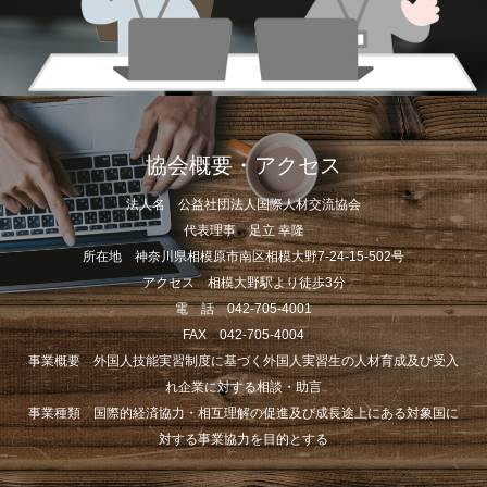
協会概要・アクセス
法人名 公益社団法人国際人材交流協会
代表理事 足立 幸隆
所在地 神奈川県相模原市南区相模大野7-24-15-502号
アクセス 相模大野駅より徒歩3分
電 話 042-705-4001
FAX 042-705-4004
事業概要 外国人技能実習制度に基づく外国人実習生の人材育成及び受入
れ企業に対する相談・助言
事業種類 国際的経済協力・相互理解の促進及び成長途上にある対象国に
対する事業協力を目的とする