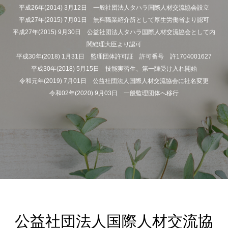
平成26年(2014) 3月12日 一般社団法人タハラ国際人材交流協会設立
平成27年(2015) 7月01日 無料職業紹介所として厚生労働省より認可
平成27年(2015) 9月30日 公益社団法人タハラ国際人材交流協会として内
閣総理大臣より認可
平成30年(2018) 1月31日 監理団体許可証 許可番号 許1704001627
平成30年(2018) 5月15日 技能実習生、第一陣受け入れ開始
令和元年(2019) 7月01日 公益社団法人国際人材交流協会に社名変更
令和02年(2020) 9月03日 一般監理団体へ移行
公益社団法人国際人材交流協