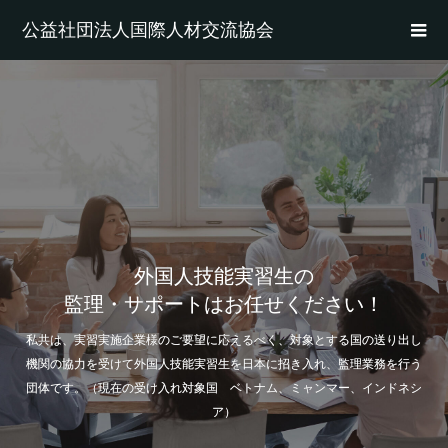
公益社団法人国際人材交流協会
外国人技能実習生の
監理・サポートはお任せください！
私共は、実習実施企業様のご要望に応えるべく、対象とする国の送り出し
機関の協力を受けて外国人技能実習生を日本に招き入れ、監理業務を行う
団体です。（現在の受け入れ対象国 ベトナム、ミャンマー、インドネシ
ア）