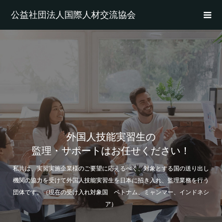
公益社団法人国際人材交流協会
外国人技能実習生の
監理・サポートはお任せください！
私共は、実習実施企業様のご要望に応えるべく、対象とする国の送り出し
機関の協力を受けて外国人技能実習生を日本に招き入れ、監理業務を行う
団体です。（現在の受け入れ対象国 ベトナム、ミャンマー、インドネシ
ア）