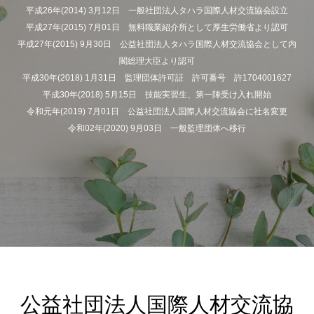
平成26年(2014) 3月12日 一般社団法人タハラ国際人材交流協会設立
平成27年(2015) 7月01日 無料職業紹介所として厚生労働省より認可
平成27年(2015) 9月30日 公益社団法人タハラ国際人材交流協会として内
閣総理大臣より認可
平成30年(2018) 1月31日 監理団体許可証 許可番号 許1704001627
平成30年(2018) 5月15日 技能実習生、第一陣受け入れ開始
令和元年(2019) 7月01日 公益社団法人国際人材交流協会に社名変更
令和02年(2020) 9月03日 一般監理団体へ移行
公益社団法人国際人材交流協