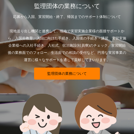
監理団体の業務について
応募から入国、実習開始・終了、帰国までのサポート体制について
現地送り出し機関と連携して、現地で実習実施企業様の面接サポートか
ら、入国前教育、入国に向けた手続き、入国後の手続き・講習、実習実施
企業様への入社手続き、入社式、宿泊施設(社員寮)のチェック、実習開始
後の業務面でのフォロー、生活面での相談の受付など、円滑な実習事業の
運営に様々なサポートを通じて貢献してまいります。
監理団体の業務について