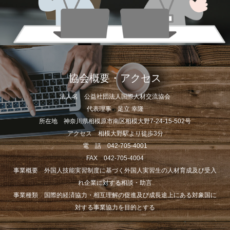
協会概要・アクセス
法人名 公益社団法人国際人材交流協会
代表理事 足立 幸隆
所在地 神奈川県相模原市南区相模大野7-24-15-502号
アクセス 相模大野駅より徒歩3分
電 話 042-705-4001
FAX 042-705-4004
事業概要 外国人技能実習制度に基づく外国人実習生の人材育成及び受入
れ企業に対する相談・助言
事業種類 国際的経済協力・相互理解の促進及び成長途上にある対象国に
対する事業協力を目的とする