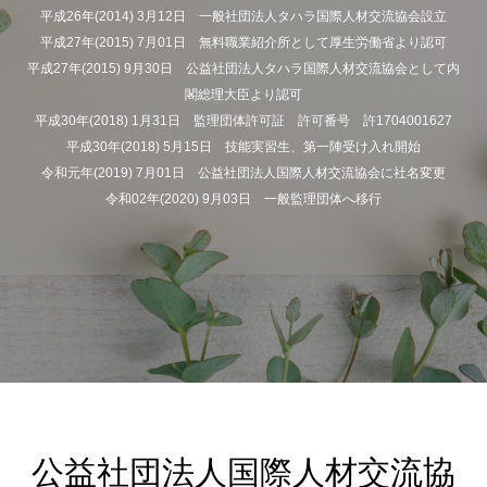
平成26年(2014) 3月12日 一般社団法人タハラ国際人材交流協会設立
平成27年(2015) 7月01日 無料職業紹介所として厚生労働省より認可
平成27年(2015) 9月30日 公益社団法人タハラ国際人材交流協会として内
閣総理大臣より認可
平成30年(2018) 1月31日 監理団体許可証 許可番号 許1704001627
平成30年(2018) 5月15日 技能実習生、第一陣受け入れ開始
令和元年(2019) 7月01日 公益社団法人国際人材交流協会に社名変更
令和02年(2020) 9月03日 一般監理団体へ移行
公益社団法人国際人材交流協