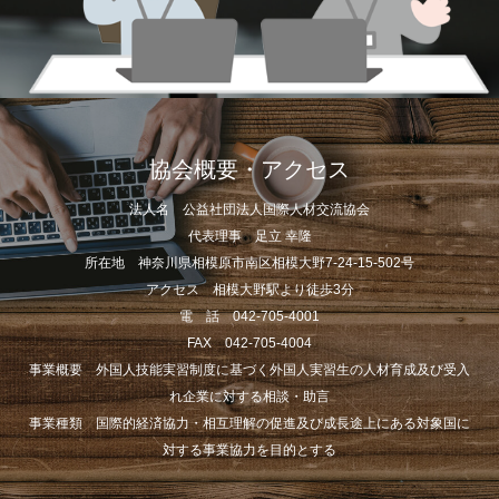
協会概要・アクセス
法人名 公益社団法人国際人材交流協会
代表理事 足立 幸隆
所在地 神奈川県相模原市南区相模大野7-24-15-502号
アクセス 相模大野駅より徒歩3分
電 話 042-705-4001
FAX 042-705-4004
事業概要 外国人技能実習制度に基づく外国人実習生の人材育成及び受入
れ企業に対する相談・助言
事業種類 国際的経済協力・相互理解の促進及び成長途上にある対象国に
対する事業協力を目的とする