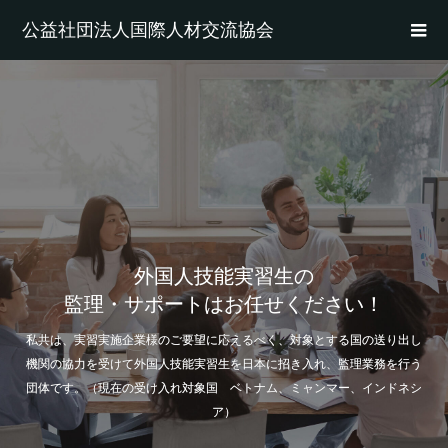
公益社団法人国際人材交流協会
外国人技能実習生の
監理・サポートはお任せください！
私共は、実習実施企業様のご要望に応えるべく、対象とする国の送り出し
機関の協力を受けて外国人技能実習生を日本に招き入れ、監理業務を行う
団体です。（現在の受け入れ対象国 ベトナム、ミャンマー、インドネシ
ア）