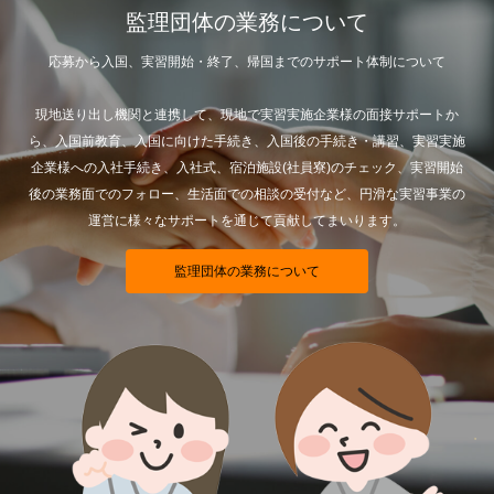
監理団体の業務について
応募から入国、実習開始・終了、帰国までのサポート体制について
現地送り出し機関と連携して、現地で実習実施企業様の面接サポートか
ら、入国前教育、入国に向けた手続き、入国後の手続き・講習、実習実施
企業様への入社手続き、入社式、宿泊施設(社員寮)のチェック、実習開始
後の業務面でのフォロー、生活面での相談の受付など、円滑な実習事業の
運営に様々なサポートを通じて貢献してまいります。
監理団体の業務について