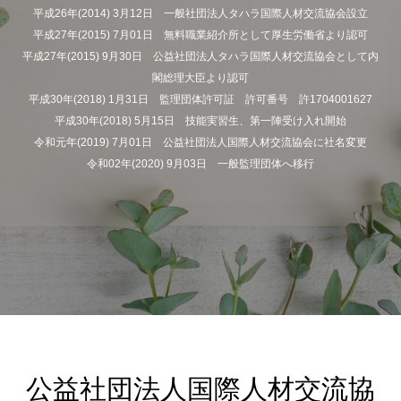
平成26年(2014) 3月12日 一般社団法人タハラ国際人材交流協会設立
平成27年(2015) 7月01日 無料職業紹介所として厚生労働省より認可
平成27年(2015) 9月30日 公益社団法人タハラ国際人材交流協会として内
閣総理大臣より認可
平成30年(2018) 1月31日 監理団体許可証 許可番号 許1704001627
平成30年(2018) 5月15日 技能実習生、第一陣受け入れ開始
令和元年(2019) 7月01日 公益社団法人国際人材交流協会に社名変更
令和02年(2020) 9月03日 一般監理団体へ移行
公益社団法人国際人材交流協