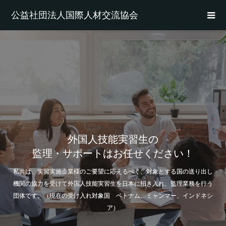
公益社団法人国際人材交流協会
外国人技能実習生の
監理・サポートはお任せください！
私共は、実習実施企業様のご要望に応えるべく、対象とする国の送り出し
機関の協力を受けて外国人技能実習生を日本に招き入れ、監理業務を行う
団体です。（現在の受け入れ対象国 ベトナム、ミャンマー、インドネシ
ア）