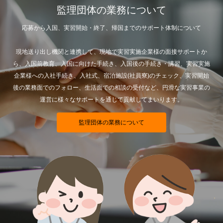
監理団体の業務について
応募から入国、実習開始・終了、帰国までのサポート体制について
現地送り出し機関と連携して、現地で実習実施企業様の面接サポートか
ら、入国前教育、入国に向けた手続き、入国後の手続き・講習、実習実施
企業様への入社手続き、入社式、宿泊施設(社員寮)のチェック、実習開始
後の業務面でのフォロー、生活面での相談の受付など、円滑な実習事業の
運営に様々なサポートを通じて貢献してまいります。
監理団体の業務について