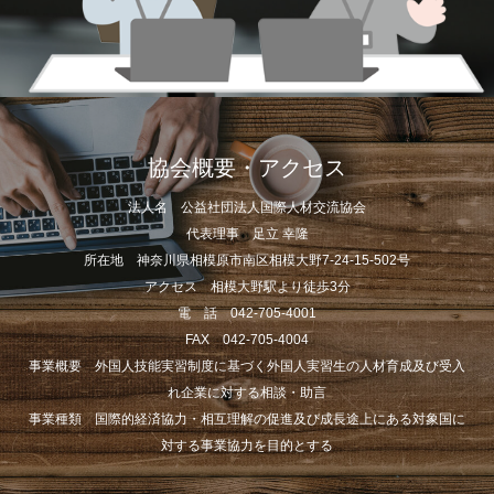
協会概要・アクセス
法人名 公益社団法人国際人材交流協会
代表理事 足立 幸隆
所在地 神奈川県相模原市南区相模大野7-24-15-502号
アクセス 相模大野駅より徒歩3分
電 話 042-705-4001
FAX 042-705-4004
事業概要 外国人技能実習制度に基づく外国人実習生の人材育成及び受入
れ企業に対する相談・助言
事業種類 国際的経済協力・相互理解の促進及び成長途上にある対象国に
対する事業協力を目的とする