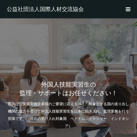
公益社団法人国際人材交流協会
外国人技能実習生の
監理・サポートはお任せください！
私共は、実習実施企業様のご要望に応えるべく、対象とする国の送り出し
機関の協力を受けて外国人技能実習生を日本に招き入れ、監理業務を行う
団体です。（現在の受け入れ対象国 ベトナム、ミャンマー、インドネシ
ア）