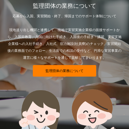
監理団体の業務について
応募から入国、実習開始・終了、帰国までのサポート体制について
現地送り出し機関と連携して、現地で実習実施企業様の面接サポートか
ら、入国前教育、入国に向けた手続き、入国後の手続き・講習、実習実施
企業様への入社手続き、入社式、宿泊施設(社員寮)のチェック、実習開始
後の業務面でのフォロー、生活面での相談の受付など、円滑な実習事業の
運営に様々なサポートを通じて貢献してまいります。
監理団体の業務について