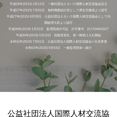
平成26年(2014) 3月12日 一般社団法人タハラ国際人材交流協会設立
平成27年(2015) 7月01日 無料職業紹介所として厚生労働省より認可
平成27年(2015) 9月30日 公益社団法人タハラ国際人材交流協会として内
閣総理大臣より認可
平成30年(2018) 1月31日 監理団体許可証 許可番号 許1704001627
平成30年(2018) 5月15日 技能実習生、第一陣受け入れ開始
令和元年(2019) 7月01日 公益社団法人国際人材交流協会に社名変更
令和02年(2020) 9月03日 一般監理団体へ移行
公益社団法人国際人材交流協