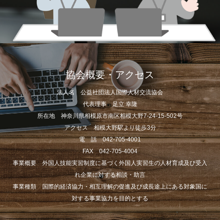
協会概要・アクセス
法人名 公益社団法人国際人材交流協会
代表理事 足立 幸隆
所在地 神奈川県相模原市南区相模大野7-24-15-502号
アクセス 相模大野駅より徒歩3分
電 話 042-705-4001
FAX 042-705-4004
事業概要 外国人技能実習制度に基づく外国人実習生の人材育成及び受入
れ企業に対する相談・助言
事業種類 国際的経済協力・相互理解の促進及び成長途上にある対象国に
対する事業協力を目的とする