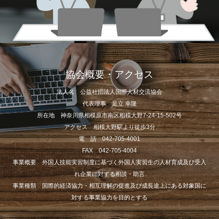
協会概要・アクセス
法人名 公益社団法人国際人材交流協会
代表理事 足立 幸隆
所在地 神奈川県相模原市南区相模大野7-24-15-502号
アクセス 相模大野駅より徒歩3分
電 話 042-705-4001
FAX 042-705-4004
事業概要 外国人技能実習制度に基づく外国人実習生の人材育成及び受入
れ企業に対する相談・助言
事業種類 国際的経済協力・相互理解の促進及び成長途上にある対象国に
対する事業協力を目的とする