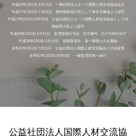
平成26年(2014) 3月12日 一般社団法人タハラ国際人材交流協会設立
平成27年(2015) 7月01日 無料職業紹介所として厚生労働省より認可
平成27年(2015) 9月30日 公益社団法人タハラ国際人材交流協会として内
閣総理大臣より認可
平成30年(2018) 1月31日 監理団体許可証 許可番号 許1704001627
平成30年(2018) 5月15日 技能実習生、第一陣受け入れ開始
令和元年(2019) 7月01日 公益社団法人国際人材交流協会に社名変更
令和02年(2020) 9月03日 一般監理団体へ移行
公益社団法人国際人材交流協