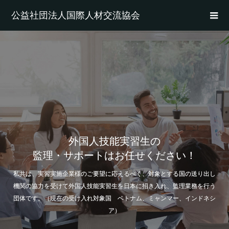
公益社団法人国際人材交流協会
外国人技能実習生の
監理・サポートはお任せください！
私共は、実習実施企業様のご要望に応えるべく、対象とする国の送り出し
機関の協力を受けて外国人技能実習生を日本に招き入れ、監理業務を行う
団体です。（現在の受け入れ対象国 ベトナム、ミャンマー、インドネシ
ア）