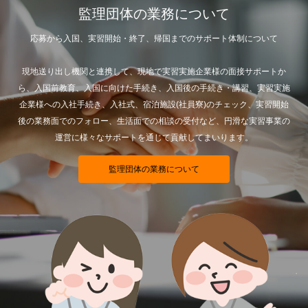
監理団体の業務について
応募から入国、実習開始・終了、帰国までのサポート体制について
現地送り出し機関と連携して、現地で実習実施企業様の面接サポートか
ら、入国前教育、入国に向けた手続き、入国後の手続き・講習、実習実施
企業様への入社手続き、入社式、宿泊施設(社員寮)のチェック、実習開始
後の業務面でのフォロー、生活面での相談の受付など、円滑な実習事業の
運営に様々なサポートを通じて貢献してまいります。
監理団体の業務について