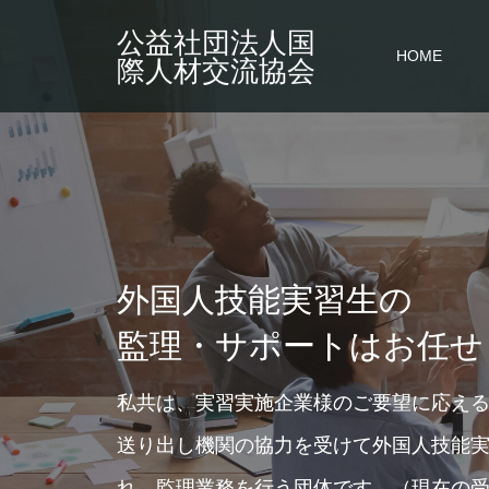
公益社団法人国
HOME
際人材交流協会
外国人技能実習生の
監理・サポートはお任せ
私共は、実習実施企業様のご要望に応え
送り出し機関の協力を受けて外国人技能
れ、監理業務を行う団体です。（現在の