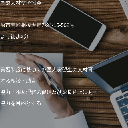
人国際人材交流協会
南区相模大野7-24-15-502号
より徒歩3分
1
能実習制度に基づく外国人実習生の人材育
対する相談・助言
済協力・相互理解の促進及び成長途上にあ
業協力を目的とする