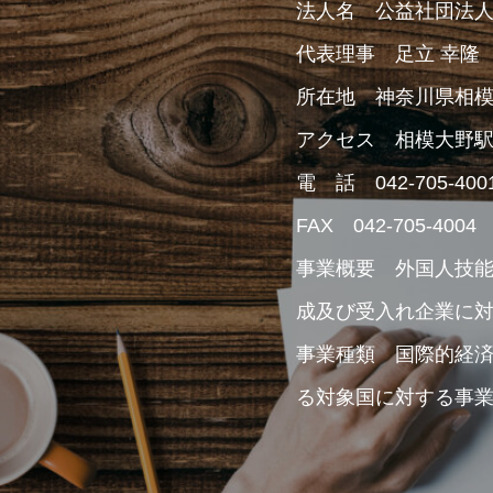
法人名 公益社団法
代表理事 足立 幸隆
所在地 神奈川県相模原市
アクセス 相模大野駅
電 話 042-705-400
FAX 042-705-4004
事業概要 外国人技
成及び受入れ企業に
事業種類 国際的経
る対象国に対する事