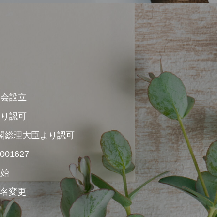
協会設立
より認可
内閣総理大臣より認可
01627
開始
社名変更