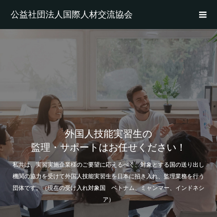
公益社団法人国際人材交流協会
外国人技能実習生の
監理・サポートはお任せください！
私共は、実習実施企業様のご要望に応えるべく、対象とする国の送り出し
機関の協力を受けて外国人技能実習生を日本に招き入れ、監理業務を行う
団体です。（現在の受け入れ対象国 ベトナム、ミャンマー、インドネシ
ア）