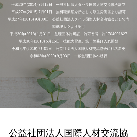
平成26年(2014) 3月12日 一般社団法人タハラ国際人材交流協会設立
平成27年(2015) 7月01日 無料職業紹介所として厚生労働省より認可
平成27年(2015) 9月30日 公益社団法人タハラ国際人材交流協会として内
閣総理大臣より認可
平成30年(2018) 1月31日 監理団体許可証 許可番号 許1704001627
平成30年(2018) 5月15日 技能実習生、第一陣受け入れ開始
令和元年(2019) 7月01日 公益社団法人国際人材交流協会に社名変更
令和02年(2020) 9月03日 一般監理団体へ移行
公益社団法人国際人材交流協