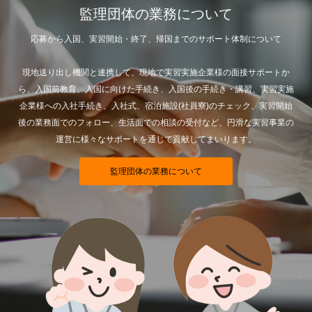
監理団体の業務について
応募から入国、実習開始・終了、帰国までのサポート体制について
現地送り出し機関と連携して、現地で実習実施企業様の面接サポートか
ら、入国前教育、入国に向けた手続き、入国後の手続き・講習、実習実施
企業様への入社手続き、入社式、宿泊施設(社員寮)のチェック、実習開始
後の業務面でのフォロー、生活面での相談の受付など、円滑な実習事業の
運営に様々なサポートを通じて貢献してまいります。
監理団体の業務について