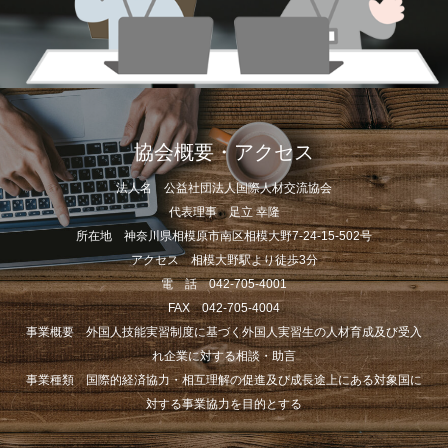
協会概要・アクセス
法人名 公益社団法人国際人材交流協会
代表理事 足立 幸隆
所在地 神奈川県相模原市南区相模大野7-24-15-502号
アクセス 相模大野駅より徒歩3分
電 話 042-705-4001
FAX 042-705-4004
事業概要 外国人技能実習制度に基づく外国人実習生の人材育成及び受入
れ企業に対する相談・助言
事業種類 国際的経済協力・相互理解の促進及び成長途上にある対象国に
対する事業協力を目的とする