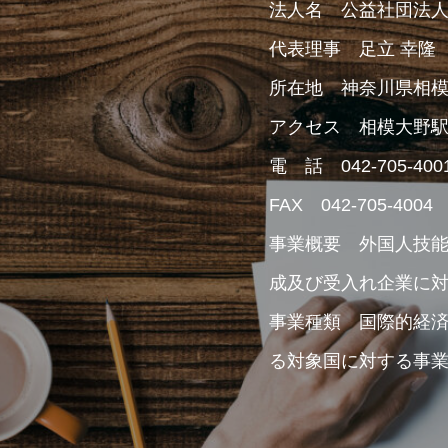
法人名 公益社団法
代表理事 足立 幸隆
所在地 神奈川県相模原市
アクセス 相模大野駅
電 話 042-705-400
FAX 042-705-4004
事業概要 外国人技
成及び受入れ企業に
事業種類 国際的経
る対象国に対する事