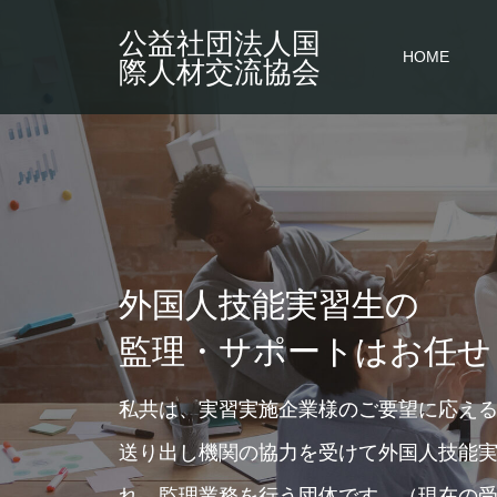
公益社団法人国
HOME
際人材交流協会
外国人技能実習生の
監理・サポートはお任せ
私共は、実習実施企業様のご要望に応え
送り出し機関の協力を受けて外国人技能
れ、監理業務を行う団体です。（現在の