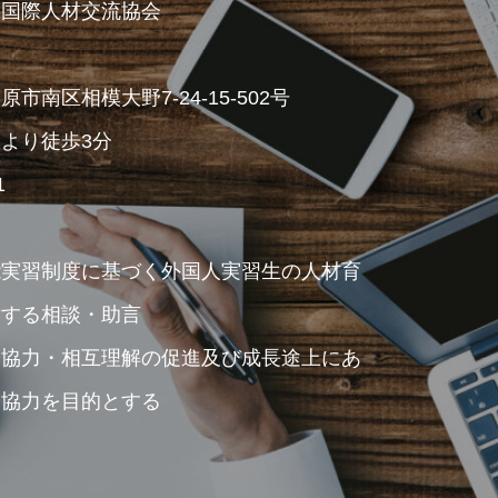
人国際人材交流協会
南区相模大野7-24-15-502号
より徒歩3分
1
能実習制度に基づく外国人実習生の人材育
対する相談・助言
済協力・相互理解の促進及び成長途上にあ
業協力を目的とする