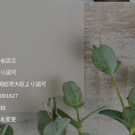
協会設立
より認可
内閣総理大臣より認可
01627
開始
社名変更