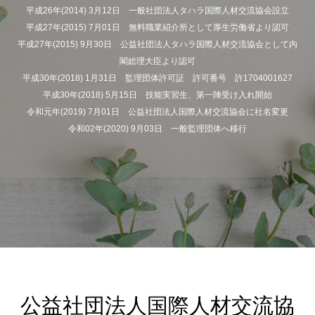
平成26年(2014) 3月12日 一般社団法人タハラ国際人材交流協会設立
平成27年(2015) 7月01日 無料職業紹介所として厚生労働省より認可
平成27年(2015) 9月30日 公益社団法人タハラ国際人材交流協会として内
閣総理大臣より認可
平成30年(2018) 1月31日 監理団体許可証 許可番号 許1704001627
平成30年(2018) 5月15日 技能実習生、第一陣受け入れ開始
令和元年(2019) 7月01日 公益社団法人国際人材交流協会に社名変更
令和02年(2020) 9月03日 一般監理団体へ移行
公益社団法人国際人材交流協