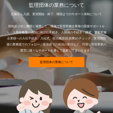
監理団体の業務について
応募から入国、実習開始・終了、帰国までのサポート体制について
現地送り出し機関と連携して、現地で実習実施企業様の面接サポートか
ら、入国前教育、入国に向けた手続き、入国後の手続き・講習、実習実施
企業様への入社手続き、入社式、宿泊施設(社員寮)のチェック、実習開始
後の業務面でのフォロー、生活面での相談の受付など、円滑な実習事業の
運営に様々なサポートを通じて貢献してまいります。
監理団体の業務について