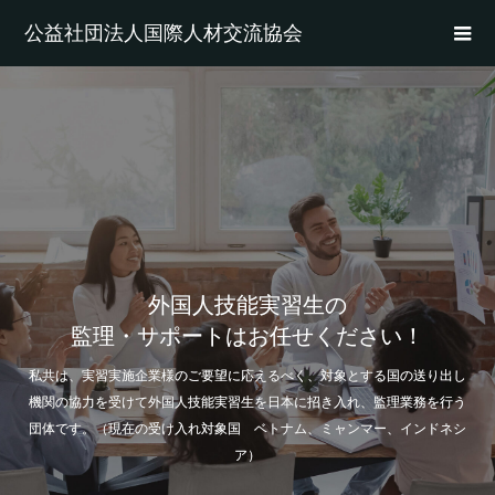
公益社団法人国際人材交流協会
外国人技能実習生の
監理・サポートはお任せください！
私共は、実習実施企業様のご要望に応えるべく、対象とする国の送り出し
機関の協力を受けて外国人技能実習生を日本に招き入れ、監理業務を行う
団体です。（現在の受け入れ対象国 ベトナム、ミャンマー、インドネシ
ア）