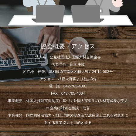
協会概要・アクセス
法人名 公益社団法人国際人材交流協会
代表理事 足立 幸隆
所在地 神奈川県相模原市南区相模大野7-24-15-502号
アクセス 相模大野駅より徒歩3分
電 話 042-705-4001
FAX 042-705-4004
事業概要 外国人技能実習制度に基づく外国人実習生の人材育成及び受入
れ企業に対する相談・助言
事業種類 国際的経済協力・相互理解の促進及び成長途上にある対象国に
対する事業協力を目的とする