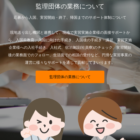
監理団体の業務について
応募から入国、実習開始・終了、帰国までのサポート体制について
現地送り出し機関と連携して、現地で実習実施企業様の面接サポートか
ら、入国前教育、入国に向けた手続き、入国後の手続き・講習、実習実施
企業様への入社手続き、入社式、宿泊施設(社員寮)のチェック、実習開始
後の業務面でのフォロー、生活面での相談の受付など、円滑な実習事業の
運営に様々なサポートを通じて貢献してまいります。
監理団体の業務について