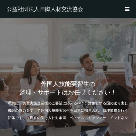
公益社団法人国際人材交流協会
外国人技能実習生の
監理・サポートはお任せください！
私共は、実習実施企業様のご要望に応えるべく、対象とする国の送り出し
機関の協力を受けて外国人技能実習生を日本に招き入れ、監理業務を行う
団体です。（現在の受け入れ対象国 ベトナム、ミャンマー、インドネシ
ア）