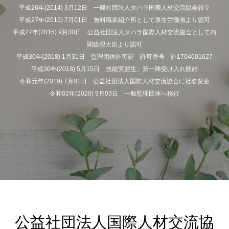
平成26年(2014) 3月12日 一般社団法人タハラ国際人材交流協会設立
平成27年(2015) 7月01日 無料職業紹介所として厚生労働省より認可
平成27年(2015) 9月30日 公益社団法人タハラ国際人材交流協会として内
閣総理大臣より認可
平成30年(2018) 1月31日 監理団体許可証 許可番号 許1704001627
平成30年(2018) 5月15日 技能実習生、第一陣受け入れ開始
令和元年(2019) 7月01日 公益社団法人国際人材交流協会に社名変更
令和02年(2020) 9月03日 一般監理団体へ移行
公益社団法人国際人材交流協