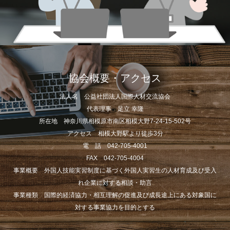
協会概要・アクセス
法人名 公益社団法人国際人材交流協会
代表理事 足立 幸隆
所在地 神奈川県相模原市南区相模大野7-24-15-502号
アクセス 相模大野駅より徒歩3分
電 話 042-705-4001
FAX 042-705-4004
事業概要 外国人技能実習制度に基づく外国人実習生の人材育成及び受入
れ企業に対する相談・助言
事業種類 国際的経済協力・相互理解の促進及び成長途上にある対象国に
対する事業協力を目的とする