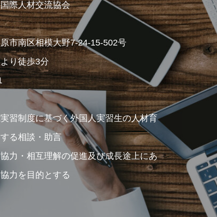
人国際人材交流協会
南区相模大野7-24-15-502号
より徒歩3分
1
能実習制度に基づく外国人実習生の人材育
対する相談・助言
済協力・相互理解の促進及び成長途上にあ
業協力を目的とする