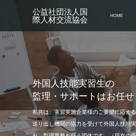
公益社団法人国
HOME
際人材交流協会
外国人技能実習生の
監理・サポートはお任せ
私共は、実習実施企業様のご要望に応え
送り出し機関の協力を受けて外国人技能
れ、監理業務を行う団体です。（現在の