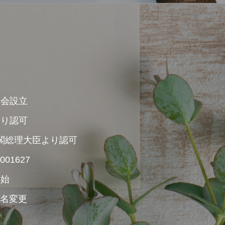
協会設立
より認可
内閣総理大臣より認可
01627
開始
社名変更