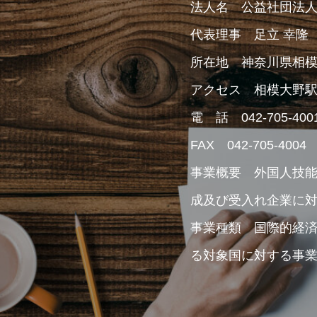
法人名 公益社団法
代表理事 足立 幸隆
所在地 神奈川県相模原市
アクセス 相模大野駅
電 話 042-705-400
FAX 042-705-4004
事業概要 外国人技
成及び受入れ企業に
事業種類 国際的経
る対象国に対する事