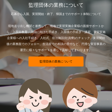
監理団体の業務について
応募から入国、実習開始・終了、帰国までのサポート体制について
現地送り出し機関と連携して、現地で実習実施企業様の面接サポートか
ら、入国前教育、入国に向けた手続き、入国後の手続き・講習、実習実施
企業様への入社手続き、入社式、宿泊施設(社員寮)のチェック、実習開始
後の業務面でのフォロー、生活面での相談の受付など、円滑な実習事業の
運営に様々なサポートを通じて貢献してまいります。
監理団体の業務について