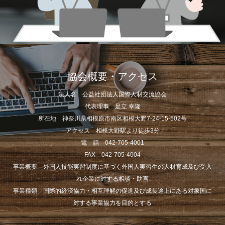
協会概要・アクセス
法人名 公益社団法人国際人材交流協会
代表理事 足立 幸隆
所在地 神奈川県相模原市南区相模大野7-24-15-502号
アクセス 相模大野駅より徒歩3分
電 話 042-705-4001
FAX 042-705-4004
事業概要 外国人技能実習制度に基づく外国人実習生の人材育成及び受入
れ企業に対する相談・助言
事業種類 国際的経済協力・相互理解の促進及び成長途上にある対象国に
対する事業協力を目的とする