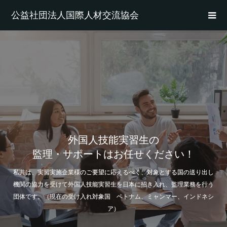
公益社団法人国際人材交流協会
外国人技能実習生の
監理・サポートはお任せください！
私共は、実習実施企業様のご要望に応えるべく、対象とする国の送り出し
機関の協力を受けて外国人技能実習生を日本に招き入れ、監理業務を行う
団体です。（現在の受け入れ対象国 ベトナム、ミャンマー、インドネシ
ア）