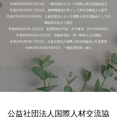
平成26年(2014) 3月12日 一般社団法人タハラ国際人材交流協会設立
平成27年(2015) 7月01日 無料職業紹介所として厚生労働省より認可
平成27年(2015) 9月30日 公益社団法人タハラ国際人材交流協会として内
閣総理大臣より認可
平成30年(2018) 1月31日 監理団体許可証 許可番号 許1704001627
平成30年(2018) 5月15日 技能実習生、第一陣受け入れ開始
令和元年(2019) 7月01日 公益社団法人国際人材交流協会に社名変更
令和02年(2020) 9月03日 一般監理団体へ移行
公益社団法人国際人材交流協